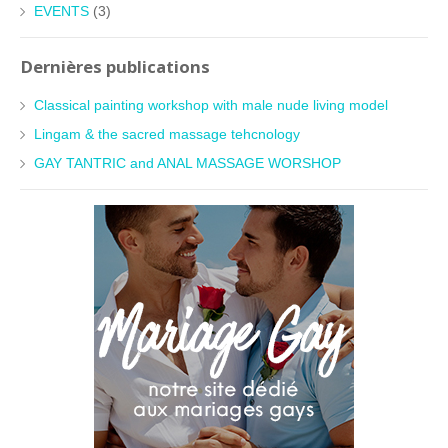
EVENTS
(3)
Dernières publications
Classical painting workshop with male nude living model
Lingam & the sacred massage tehcnology
GAY TANTRIC and ANAL MASSAGE WORSHOP