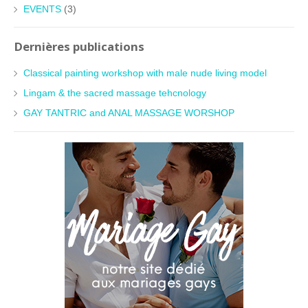
EVENTS
(3)
Dernières publications
Classical painting workshop with male nude living model
Lingam & the sacred massage tehcnology
GAY TANTRIC and ANAL MASSAGE WORSHOP