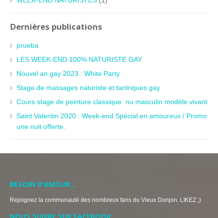
WEEK-END NATURISTES
(1)
Dernières publications
prueba
LES WEEK-END 100% NATURISTE GAY
Nouvel an gay 2023 : White Party
Stage de massages naturiste et tantriques gay
Cours stage de peinture classique nu masculin modèle vivant
Saint Valentin 2020 : Week-end Spécial en amoureux / Promo
une nuit offerte.
BESOIN D’AMOUR…
Rejoignez la communauté des nombreux fans du Vieux Donjon. LIKEZ ;)
NOUS SUIVRE SUR FACEBOOK