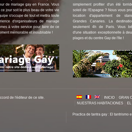
eur de mariage gay en France. Vous
simplement profiter d'un été torri
ce jour soit le plus beau de votre vie
soleil de l'Espagne ? Nous vous pr
uipe s'occupe de tout et mettra toute
location d'appartement de sta
rience d'organisateurs de mariage
Grandes Canaries. La destinat
mes à votre service pour faire de ce
seulement 4h de Paris. Vous bén
oment mémorable et inoubliable !
d'une situation exceptionnelle à de
plages et du centre Gay de l'Ile !
cord de l'éditeur de ce site.
INICIO
GRAN 
NUESTRAS HABITACIONES
EL
Practica de tantra gay : El tantrismo 