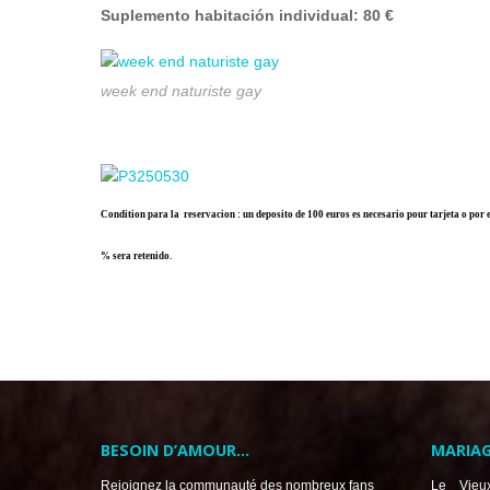
Suplemento habitación individual: 80 €
week end naturiste gay
Condition para la reservacion : un deposito de 100 euros es necesario pour tarjeta o por e
% sera retenido.
BESOIN D’AMOUR…
MARIAG
Rejoignez la communauté des nombreux fans
Le Vieu