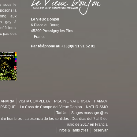
de sous le
oposons la
nding aux
Le Vieux Donjon
ion gay à
6 Place du Bourg
éficierez
45290 Pressigny les Pins
ux pas des
– France –
Par téléphone au +33(0)6 51 91 52 81
CANARIA
VISITA COMPLETA
PISCINE NATURISTA
HAMAM
 PARQUE
La Casa de Campo del Vieux Donjon
NATURISMO
Tarifas
Stages massage @es
entre hombres . La esencia de los sentidos . Dos dias del 7 al 9 de
julio de 2017 en Francia
Infos & Tarifs @es
Reservar