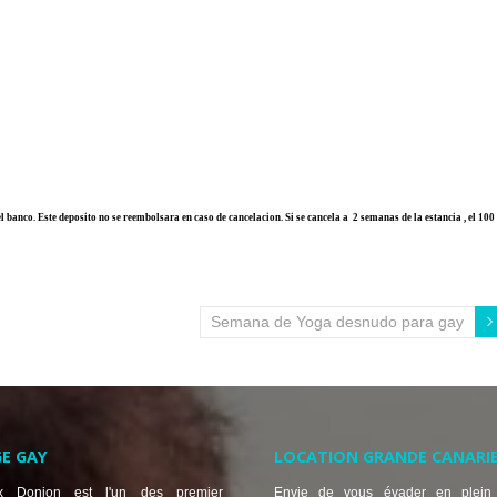
l banco. Este deposito no se reembolsara en caso de cancelacion. Si se cancela a 2 semanas de la estancia , el 100
Semana de Yoga desnudo para gay
E GAY
LOCATION GRANDE CANARI
x Donjon est l'un des premier
Envie de vous évader en plein